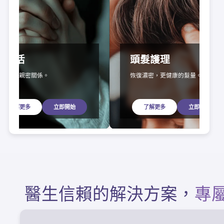
性生活
頭髮護理
更理想的親密關係。
恢復濃密，更健康的髮量。
了解更多
立即開始
了解更多
立即開始
醫生信賴的解決方案，
專